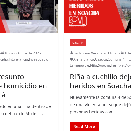
SOACHA
a
10 de octubre de 2025
Redacción Veracidad Urbana
3 de
cidio
,
Intolerancia
,
Investigación
,
Arma blanca
,
Cazuca
,
Comuna 4
,
Int
Lamentable
,
Riña
,
Soacha
,
Terrible
,
Vio
presunto
Riña a cuchillo dej
e homicidio en
heridos en Soach
rá
Nuevamente la comuna 4 de So
de una violenta pelea que dejó
nado en una riña dentro de
personas heridas con
o del barrio Molier. La
Read More