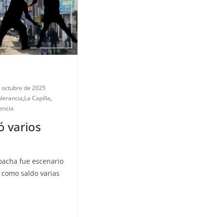
 octubre de 2025
olerancia
,
La Capilla
,
lencia
ó varios
a
acha fue escenario
 como saldo varias