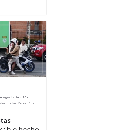
e agosto de 2025
tociclistas
,
Pelea
,
Riña
,
stas
rrible hecho