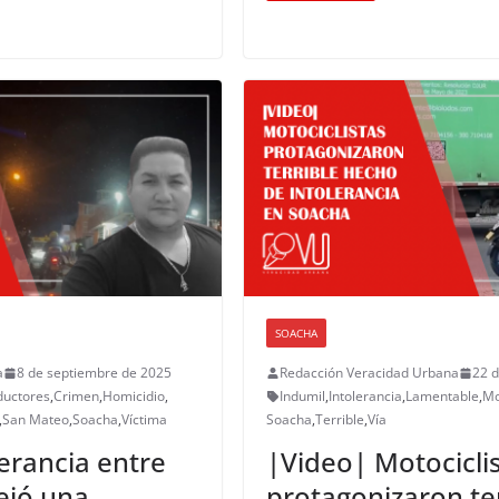
SOACHA
a
8 de septiembre de 2025
Redacción Veracidad Urbana
22 d
uctores
,
Crimen
,
Homicidio
,
Indumil
,
Intolerancia
,
Lamentable
,
Mo
,
San Mateo
,
Soacha
,
Víctima
Soacha
,
Terrible
,
Vía
erancia entre
|Video| Motocicli
ejó una
protagonizaron te