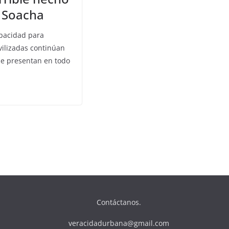
n Soacha
apacidad para
ilizadas continúan
se presentan en todo
Contáctanos.
veracidadurbana@gmail.com