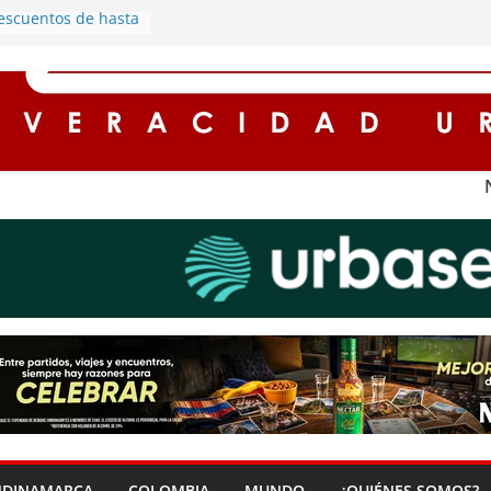
escuentos de hasta
eses para
con impuestos en
árboles y
ompromiso con el
dio ambiente en
ntos integrantes de
al robo de motos
ca
uestros registran
o en Cundinamarca
 la protagonista de
a cargado de
onomía en Soacha
NDINAMARCA
COLOMBIA
MUNDO
¿QUIÉNES SOMOS?