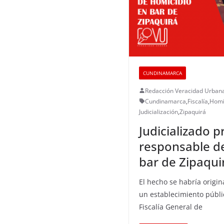
CUNDINAMARCA
Redacción Veracidad Urban
Cundinamarca
,
Fiscalía
,
Homi
Judicialización
,
Zipaquirá
Judicializado 
responsable d
bar de Zipaqui
El hecho se habría origi
un establecimiento públic
Fiscalía General de