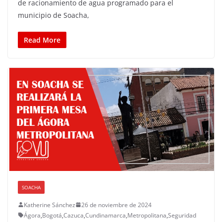
de racionamiento de agua programado para el
municipio de Soacha,
Read More
SOACHA
Katherine Sánchez
26 de noviembre de 2024
Ágora
,
Bogotá
,
Cazuca
,
Cundinamarca
,
Metropolitana
,
Seguridad