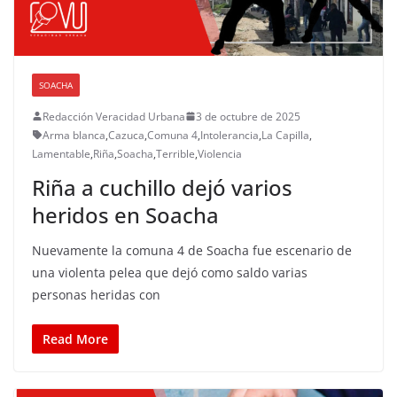
SOACHA
Redacción Veracidad Urbana
3 de octubre de 2025
Arma blanca
,
Cazuca
,
Comuna 4
,
Intolerancia
,
La Capilla
,
Lamentable
,
Riña
,
Soacha
,
Terrible
,
Violencia
Riña a cuchillo dejó varios
heridos en Soacha
Nuevamente la comuna 4 de Soacha fue escenario de
una violenta pelea que dejó como saldo varias
personas heridas con
Read More