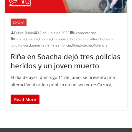
SOACHA
Felipe Rubio
12 de junio de 2023
0 comentarios
Capilla
,
Cazucá
,
Cazuca
,
Comunicado
,
Estación
,
Fallecido
,
Joven
,
Julio Rincón
,
Lamentable
,
Pelea
,
Policía
,
Riña
,
Soacha
,
Violencia
Riña en Soacha dejó tres policías
heridos y un joven muerto
El día de ayer, domingo 11 de junio, se presentó una
alteración al orden público en un sector de Cazucá,
Read More