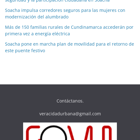
Soacha impulsa corredores seguros para las mujeres con
modernización del alumbrado
Más de 150 familias rurales de Cundinamarca accederán por
primera vez a energía eléctrica
Soacha pone en marcha plan de movilidad para el retorno de
este puente festivo
Contáctanos.
veracidadurbana@gmail.com