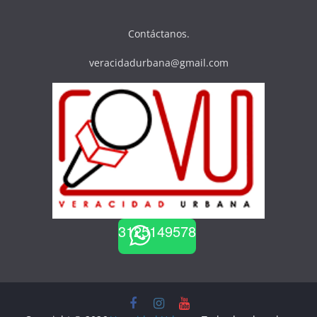
Contáctanos.
veracidadurbana@gmail.com
3125149578