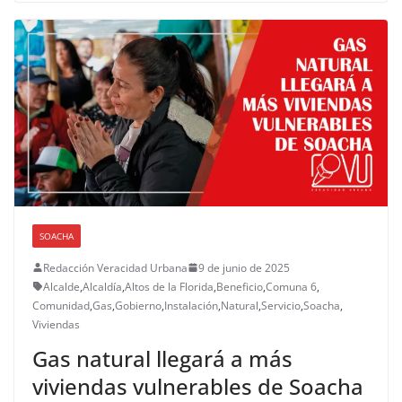
SOACHA
Redacción Veracidad Urbana
9 de junio de 2025
Alcalde
,
Alcaldía
,
Altos de la Florida
,
Beneficio
,
Comuna 6
,
Comunidad
,
Gas
,
Gobierno
,
Instalación
,
Natural
,
Servicio
,
Soacha
,
Viviendas
Gas natural llegará a más
viviendas vulnerables de Soacha