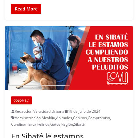
Read More
COLOMBIA
Redacción Veracidad Urbana
19 de julio de 2024
Administración
,
Alcaldía
,
Animales
,
Caninos
,
Compromiso
,
Cundinamarca
,
Felinos
,
Gatos
,
Región
,
Sibaté
En Sibaté le estamos