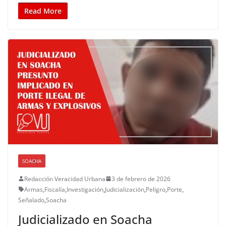
Read More
SOACHA
Redacción Veracidad Urbana
3 de febrero de 2026
Armas
,
Fiscalía
,
Investigación
,
Judicialización
,
Peligro
,
Porte
,
Señalado
,
Soacha
Judicializado en Soacha