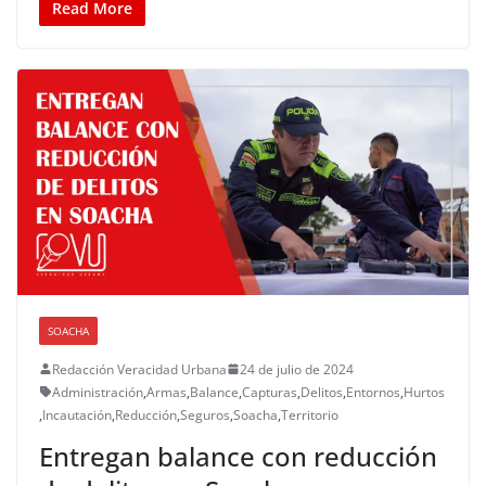
Read More
SOACHA
Redacción Veracidad Urbana
24 de julio de 2024
Administración
,
Armas
,
Balance
,
Capturas
,
Delitos
,
Entornos
,
Hurtos
,
Incautación
,
Reducción
,
Seguros
,
Soacha
,
Territorio
Entregan balance con reducción