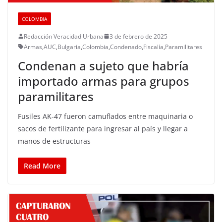
COLOMBIA
Redacción Veracidad Urbana
3 de febrero de 2025
Armas
,
AUC
,
Bulgaria
,
Colombia
,
Condenado
,
Fiscalía
,
Paramilitares
Condenan a sujeto que habría
importado armas para grupos
paramilitares
Fusiles AK-47 fueron camuflados entre maquinaria o
sacos de fertilizante para ingresar al país y llegar a
manos de estructuras
Read More