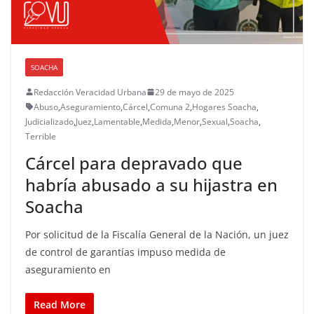
SOACHA
Redacción Veracidad Urbana
29 de mayo de 2025
Abuso
,
Aseguramiento
,
Cárcel
,
Comuna 2
,
Hogares Soacha
,
Judicializado
,
Juez
,
Lamentable
,
Medida
,
Menor
,
Sexual
,
Soacha
,
Terrible
Cárcel para depravado que
habría abusado a su hijastra en
Soacha
Por solicitud de la Fiscalía General de la Nación, un juez
de control de garantías impuso medida de
aseguramiento en
Read More