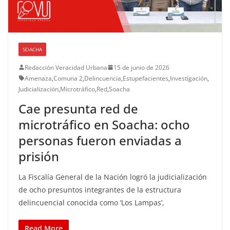
SOACHA
Redacción Veracidad Urbana
15 de junio de 2026
Amenaza
,
Comuna 2
,
Delincuencia
,
Estupefacientes
,
Investigación
,
Judicialización
,
Microtráfico
,
Red
,
Soacha
Cae presunta red de
microtráfico en Soacha: ocho
personas fueron enviadas a
prisión
La Fiscalía General de la Nación logró la judicialización
de ocho presuntos integrantes de la estructura
delincuencial conocida como ‘Los Lampas’,
Read More