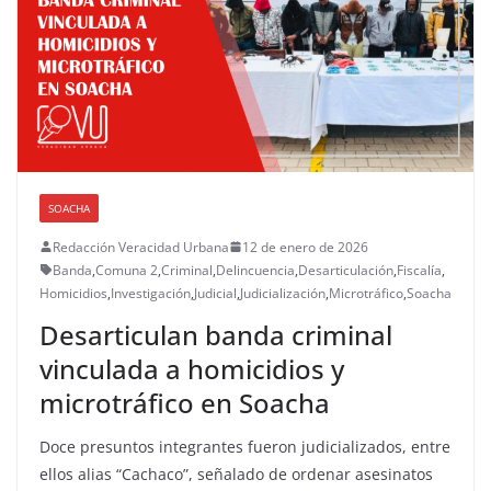
SOACHA
Redacción Veracidad Urbana
12 de enero de 2026
Banda
,
Comuna 2
,
Criminal
,
Delincuencia
,
Desarticulación
,
Fiscalía
,
Homicidios
,
Investigación
,
Judicial
,
Judicialización
,
Microtráfico
,
Soacha
Desarticulan banda criminal
vinculada a homicidios y
microtráfico en Soacha
Doce presuntos integrantes fueron judicializados, entre
ellos alias “Cachaco”, señalado de ordenar asesinatos