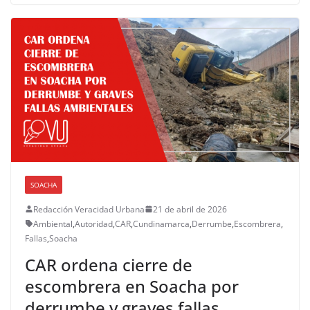
SOACHA
Redacción Veracidad Urbana
21 de abril de 2026
Ambiental
,
Autoridad
,
CAR
,
Cundinamarca
,
Derrumbe
,
Escombrera
,
Fallas
,
Soacha
CAR ordena cierre de
escombrera en Soacha por
derrumbe y graves fallas