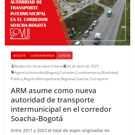
BOGOTÁ
CUNDINAMARCA
SOACHA
Redacción Veracidad Urbana
24 de abril de 2025
Agencia
,
Autoridad
,
Bogotá
,
Corredor
,
Cundinamarca
,
Movilidad
,
Público
,
Región Metropolitana
,
Regional
,
Soacha
,
Transporte
ARM asume como nueva
autoridad de transporte
intermunicipal en el corredor
Soacha-Bogotá
Entre 2011 y 2023 el total de viajes originados en