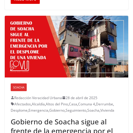
SOACHA
Redacción Veracidad Urbana
28 de abril de 2025
Afectados
,
Alcaldía
,
Altos del Pino
,
Casa
,
Comuna 4
,
Derrumbe
,
Desplome
,
Emergencia
,
Gobierno
,
Seguimiento
,
Soacha
,
Vivienda
Gobierno de Soacha sigue al
frente de la emergencia por el