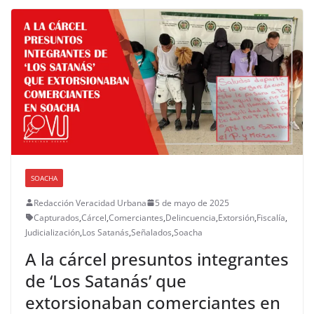
SOACHA
Redacción Veracidad Urbana
5 de mayo de 2025
Capturados
,
Cárcel
,
Comerciantes
,
Delincuencia
,
Extorsión
,
Fiscalía
,
Judicialización
,
Los Satanás
,
Señalados
,
Soacha
A la cárcel presuntos integrantes
de ‘Los Satanás’ que
extorsionaban comerciantes en