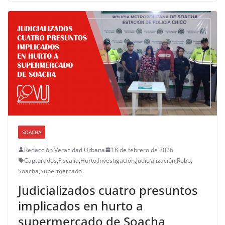
SOACHA
Redacción Veracidad Urbana
18 de febrero de 2026
Capturados
,
Fiscalía
,
Hurto
,
Investigación
,
Judicialización
,
Robo
,
Soacha
,
Supermercado
Judicializados cuatro presuntos
implicados en hurto a
supermercado de Soacha