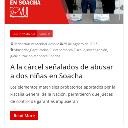
CUNDINAMARCA
SOACHA
Redacción Veracidad Urbana
25 de agosto de 2025
Abusador
,
Capturados
,
Cundinamarca
,
Fiscalía
,
Investigación
,
Judicialización
,
Menores
,
Soacha
A la cárcel señalados de abusar
a dos niñas en Soacha
Los elementos materiales probatorios aportados por la
Fiscalía General de la Nación, permitieron que jueces
de control de garantías impusieran
Read More