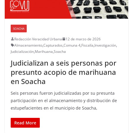
SOACHA
Redacción Veracidad Urbana
12 de marzo de 2026
Almacenamiento
,
Capturados
,
Comuna 4
,
Fiscalía
,
Investigación
,
Judicialización
,
Marihuana
,
Soacha
Judicializan a seis personas por
presunto acopio de marihuana
en Soacha
Seis personas fueron judicializadas por su presunta
participación en el almacenamiento y distribución de
estupefacientes en el municipio de Soacha,
Read More