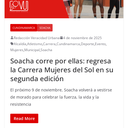
CUNDINAMARCA
SOACHA
Redacción Veracidad Urbana
4 de noviembre de 2025
Alcaldía
,
Atletismo
,
Carrera
,
Cundinamarca
,
Deporte
,
Evento
,
Mujeres
,
Municipal
,
Soacha
Soacha corre por ellas: regresa
la Carrera Mujeres del Sol en su
segunda edición
El próximo 9 de noviembre, Soacha volverá a vestirse
de morado para celebrar la fuerza, la vida y la
resistencia
Read More