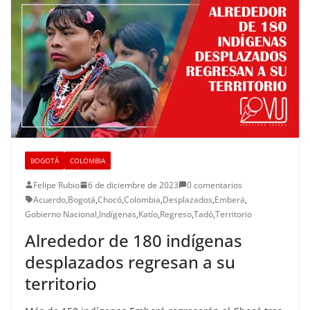
BOGOTÁ
COLOMBIA
Felipe Rubio
6 de diciembre de 2023
0 comentarios
Acuerdo
,
Bogotá
,
Chocó
,
Colombia
,
Desplazados
,
Emberá
,
Gobierno Nacional
,
Indígenas
,
Katío
,
Regreso
,
Tadó
,
Territorio
Alrededor de 180 indígenas
desplazados regresan a su
territorio