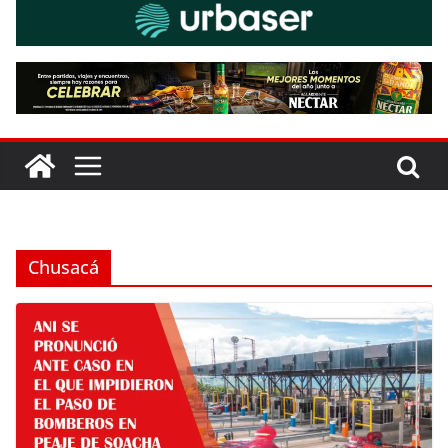
Chusacá