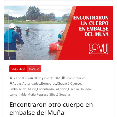
COLOMBIA
SOACHA
Felipe Rubio
18 de junio de 2023
0 comentarios
Aguas
,
Autoridades
,
Bomberos
,
Chusacá
,
Cuerpo
,
Embalse del Muña
,
Encontrado
,
Fallecido
,
Fiscalía
,
Hallado
,
Lamentable
,
Muña
,
Represa
,
Sibaté
,
Soacha
Encontraron otro cuerpo en
embalse del Muña