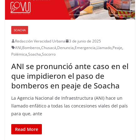
SOACHA
Redacción Veracidad Urbana
3 de junio de 2025
ANI
,
Bomberos
,
Chusacá
,
Denuncia
,
Emergencia
,
Llamado
,
Peaje
,
Polémica
,
Soacha
,
Socorro
ANI se pronunció ante caso en el
que impidieron el paso de
bomberos en peaje de Soacha
La Agencia Nacional de Infraestructura (ANI) hace un
llamado enfático a todas las concesiones viales del país
para que, ante
Read More