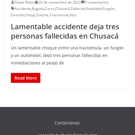
Felipe Rubio
29 de noviembre de 2022
0 comentarios
Accidente
,
Bogotá
,
Carro
,
Chusacá
,
Fallecido
,
Fatalidad
,
Furgón
,
Girardot
,
Peaje
,
Soacha
,
Tractomula
,
Vías
Lamentable accidente deja tres
personas fallecidas en Chusacá
Un lamentable choque entre una tractomula, un furgón
y un automóvil, dejó tres personas fallecidas en
inmediaciones al peaje de
Read More
Contáctanos.