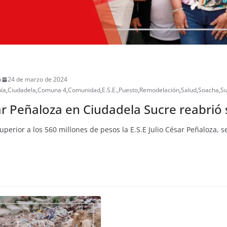
a
24 de marzo de 2024
ía
,
Ciudadela
,
Comuna 4
,
Comunidad
,
E.S.E.
,
Puesto
,
Remodelación
,
Salud
,
Soacha
,
Su
sar Peñaloza en Ciudadela Sucre reabrió
uperior a los 560 millones de pesos la E.S.E Julio César Peñaloza, 