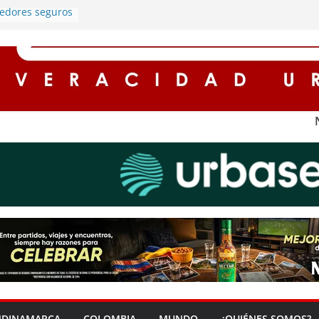
redores seguros
n
alumbrado
ros registran
 Cundinamarca
protagonista de
rgado de
ía en Soacha
entos de hasta
 para
impuestos en
 ‘Zona Segura’
guridad y la
dana en Soacha
NDINAMARCA
COLOMBIA
MUNDO
¿QUIÉNES SOMOS?