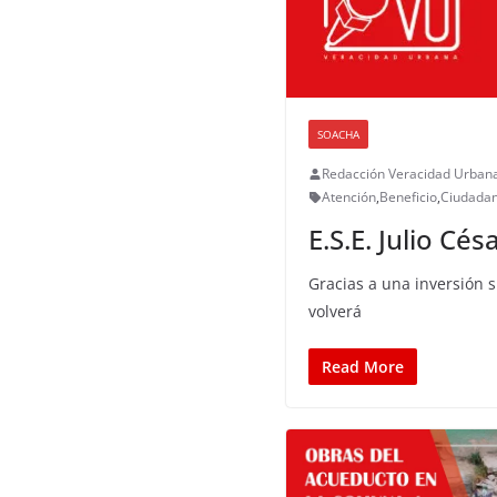
SOACHA
Redacción Veracidad Urban
Atención
,
Beneficio
,
Ciudadan
E.S.E. Julio Cé
Gracias a una inversión s
volverá
Read More