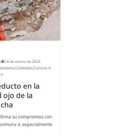
a
14 de marzo de 2024
udadanía
,
Ciudadela
,
Comuna 4
,
re
ducto en la
 ojo de la
acha
eafirma su compromiso con
la comuna 4, especialmente