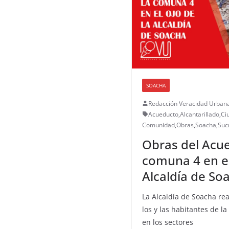
SOACHA
Redacción Veracidad Urban
Acueducto
,
Alcantarillado
,
Ci
Comunidad
,
Obras
,
Soacha
,
Suc
Obras del Acue
comuna 4 en el
Alcaldía de So
La Alcaldía de Soacha r
los y las habitantes de 
en los sectores