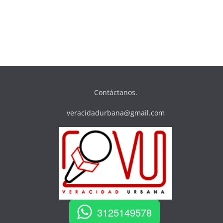
Contáctanos.
veracidadurbana@gmail.com
3125149578