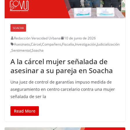
SOACHA
Redacción Veracidad Urbana
10 de junio de 2026
Asesinato
,
Cárcel
,
Compañero
,
Fiscalía
,
Investigación
,
Judicialización
,
Sentimental
,
Soacha
A la cárcel mujer señalada de
asesinar a su pareja en Soacha
Una juez de control de garantías impuso medida de
aseguramiento en centro carcelario contra una mujer
señalada de ser la
Read More