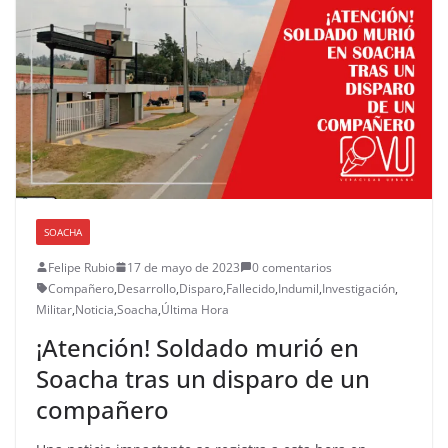
SOACHA
Felipe Rubio
17 de mayo de 2023
0 comentarios
Compañero
,
Desarrollo
,
Disparo
,
Fallecido
,
Indumil
,
Investigación
,
Militar
,
Noticia
,
Soacha
,
Última Hora
¡Atención! Soldado murió en
Soacha tras un disparo de un
compañero