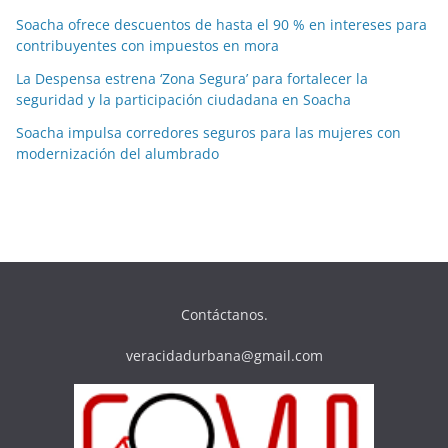
Soacha ofrece descuentos de hasta el 90 % en intereses para
contribuyentes con impuestos en mora
La Despensa estrena ‘Zona Segura’ para fortalecer la
seguridad y la participación ciudadana en Soacha
Soacha impulsa corredores seguros para las mujeres con
modernización del alumbrado
Contáctanos.
veracidadurbana@gmail.com