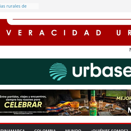
ias rurales de
cederán por
rgía eléctrica
la protagonista de
a cargado de
nomía en Soacha
scuentos de hasta
ses para
on impuestos en
ena ‘Zona Segura’
a seguridad y la
udadana en Soacha
corredores seguros
 con
el alumbrado
NDINAMARCA
COLOMBIA
MUNDO
¿QUIÉNES SOMOS?