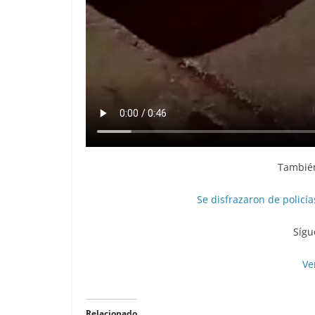
También
Se disfrazaron de policí
Sígu
Ve
Relacionado