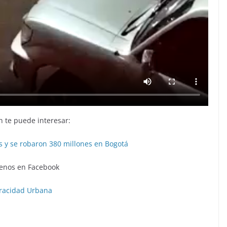
 te puede interesar:
as y se robaron 380 millones en Bogotá
enos en Facebook
racidad Urbana