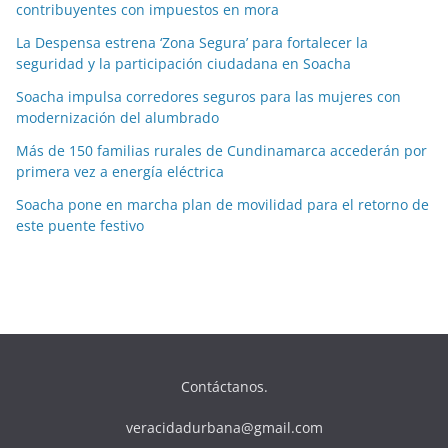
contribuyentes con impuestos en mora
La Despensa estrena ‘Zona Segura’ para fortalecer la
seguridad y la participación ciudadana en Soacha
Soacha impulsa corredores seguros para las mujeres con
modernización del alumbrado
Más de 150 familias rurales de Cundinamarca accederán por
primera vez a energía eléctrica
Soacha pone en marcha plan de movilidad para el retorno de
este puente festivo
Contáctanos.
veracidadurbana@gmail.com