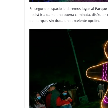
En segundo espacio le daremos lugar al
Parque 
podrá ir a darse una buena caminata, disfrutar d
del parque, sin duda una excelente opción.