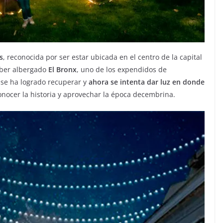
s
, reconocida por ser estar ubicada en el centro de la capital
ber albergado
El Bronx
, uno de los expendidos de
 se ha logrado recuperar y
ahora se intenta dar luz en donde
onocer la historia y aprovechar la época decembrina.