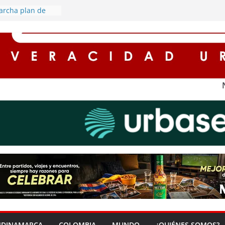
s rurales de
ederán por
gía eléctrica
archa plan de
retorno de este
cuentos de hasta
es para
n impuestos en
na ‘Zona Segura’
seguridad y la
dadana en Soacha
rredores seguros
con
l alumbrado
NDINAMARCA
COLOMBIA
MUNDO
¿QUIÉNES SOMOS?