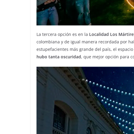
La tercera opción es en la
Localidad Los Mártire
colombiana y de igual manera recordada por ha
estupefacientes más grande del país, el espacio
hubo tanta oscuridad
, que mejor opción para c