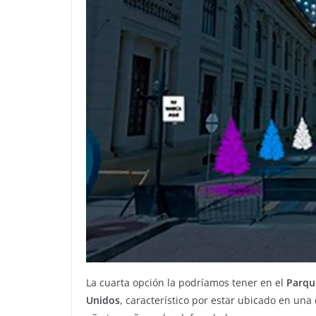
La cuarta opción la podríamos tener en el
Parque
Unidos
, característico por estar ubicado en una