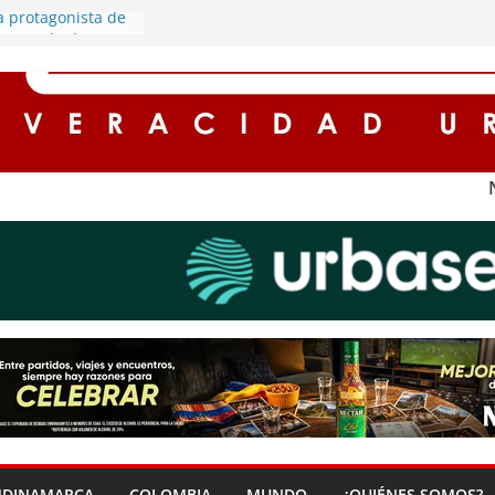
la protagonista de
 cargado de
nomía en Soacha
 box culvert en la
ducir riesgos y
idad
rboles y
mpromiso con el
io ambiente en
tos integrantes de
l robo de motos
a
estros registran
 en Cundinamarca
NDINAMARCA
COLOMBIA
MUNDO
¿QUIÉNES SOMOS?