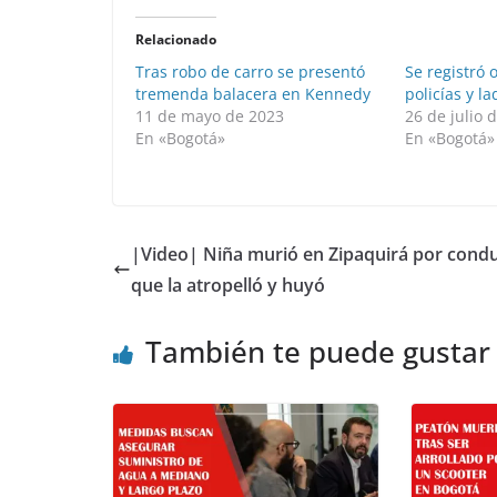
Relacionado
Tras robo de carro se presentó
Se registró 
tremenda balacera en Kennedy
policías y l
11 de mayo de 2023
26 de julio 
En «Bogotá»
En «Bogotá»
|Video| Niña murió en Zipaquirá por cond
que la atropelló y huyó
También te puede gustar