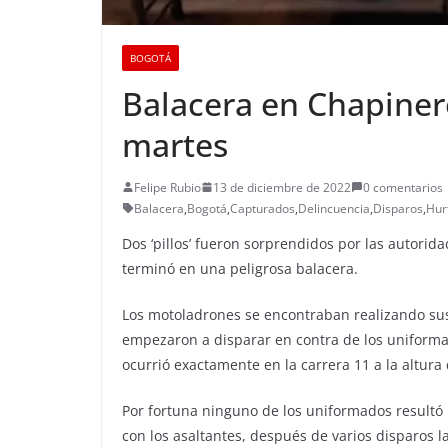
BOGOTÁ
Balacera en Chapiner
martes
Felipe Rubio
13 de diciembre de 2022
0 comentarios
Balacera
,
Bogotá
,
Capturados
,
Delincuencia
,
Disparos
,
Hur
Dos ‘pillos’ fueron sorprendidos por las autori
terminó en una peligrosa balacera.
Los motoladrones se encontraban realizando sus f
empezaron a disparar en contra de los uniformad
ocurrió exactamente en la carrera 11 a la altura 
Por fortuna ninguno de los uniformados result
con los asaltantes, después de varios disparos la