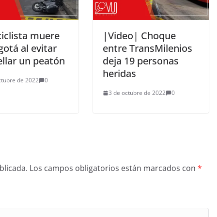
iclista muere
|Video| Choque
otá al evitar
entre TransMilenios
ellar un peatón
deja 19 personas
heridas
ctubre de 2022
0
3 de octubre de 2022
0
blicada.
Los campos obligatorios están marcados con
*