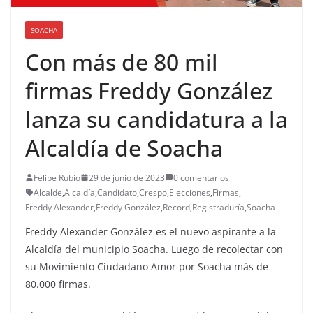
SOACHA
Con más de 80 mil
firmas Freddy González
lanza su candidatura a la
Alcaldía de Soacha
Felipe Rubio
29 de junio de 2023
0 comentarios
Alcalde
,
Alcaldía
,
Candidato
,
Crespo
,
Elecciones
,
Firmas
,
Freddy Alexander
,
Freddy González
,
Record
,
Registraduría
,
Soacha
Freddy Alexander González es el nuevo aspirante a la
Alcaldía del municipio Soacha. Luego de recolectar con
su Movimiento Ciudadano Amor por Soacha más de
80.000 firmas.