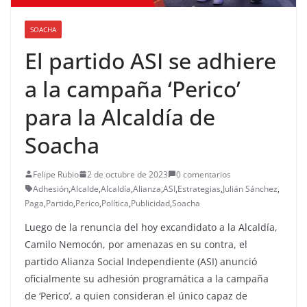
SOACHA
El partido ASI se adhiere
a la campaña ‘Perico’
para la Alcaldía de
Soacha
Felipe Rubio
2 de octubre de 2023
0 comentarios
Adhesión
,
Alcalde
,
Alcaldía
,
Alianza
,
ASI
,
Estrategias
,
Julián Sánchez
,
Paga
,
Partido
,
Perico
,
Política
,
Publicidad
,
Soacha
Luego de la renuncia del hoy excandidato a la Alcaldía,
Camilo Nemocón, por amenazas en su contra, el
partido Alianza Social Independiente (ASI) anunció
oficialmente su adhesión programática a la campaña
de ‘Perico’, a quien consideran el único capaz de