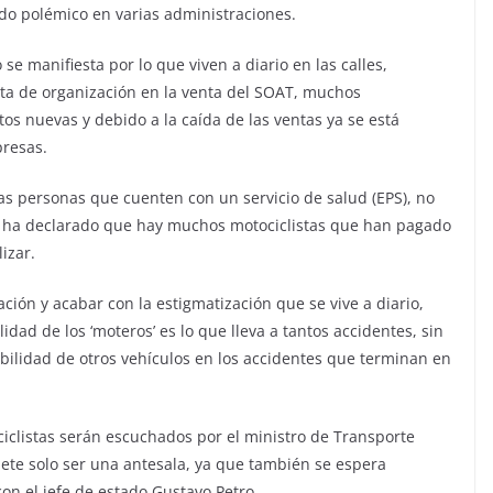
do polémico en varias administraciones.
 se manifiesta por lo que viven a diario en las calles,
lta de organización en la venta del SOAT, muchos
os nuevas y debido a la caída de las ventas ya se está
presas.
as personas que cuenten con un servicio de salud (EPS), no
 ha declarado que hay muchos motociclistas que han pagado
izar.
ción y acabar con la estigmatización que se vive a diario,
ad de los ‘moteros’ es lo que lleva a tantos accidentes, sin
ilidad de otros vehículos en los accidentes que terminan en
iclistas serán escuchados por el ministro de Transporte
ete solo ser una antesala, ya que también se espera
n el jefe de estado Gustavo Petro.