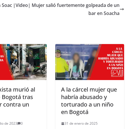
a Soac
|Video| Mujer salió fuertemente golpeada de un
bar en Soacha
xista murió al
A la cárcel mujer que
e Bogotá tras
habría abusado y
r contra un
torturado a un niño
en Bogotá
lio de 2023
0
31 de enero de 2025