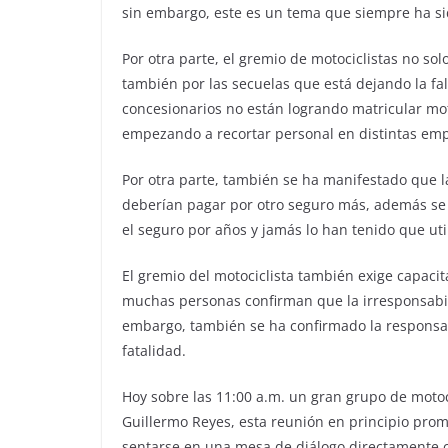
sin embargo, este es un tema que siempre ha si
Por otra parte, el gremio de motociclistas no solo
también por las secuelas que está dejando la fa
concesionarios no están logrando matricular mot
empezando a recortar personal en distintas em
Por otra parte, también se ha manifestado que l
deberían pagar por otro seguro más, además se
el seguro por años y jamás lo han tenido que util
El gremio del motociclista también exige capacita
muchas personas confirman que la irresponsabilid
embargo, también se ha confirmado la responsab
fatalidad.
Hoy sobre las 11:00 a.m. un gran grupo de motoc
Guillermo Reyes, esta reunión en principio prom
sentarse en una mesa de diálogo directamente co