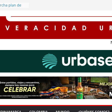
rcha plan de
etorno de este
uentos de hasta
s para
 impuestos en
a ‘Zona Segura’
eguridad y la
adana en Soacha
redores seguros
on
 alumbrado
 rurales de
derán por
ía eléctrica
NDINAMARCA
COLOMBIA
MUNDO
¿QUIÉNES SOMOS?