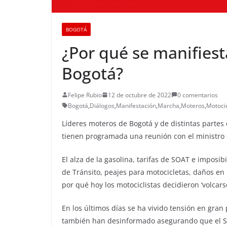
BOGOTÁ
¿Por qué se manifiest
Bogotá?
Felipe Rubio
12 de octubre de 2022
0 comentarios
Bogotá
,
Diálogos
,
Manifestación
,
Marcha
,
Moteros
,
Motocic
Líderes moteros de Bogotá y de distintas partes d
tienen programada una reunión con el ministro 
El alza de la gasolina, tarifas de SOAT e imposib
de Tránsito, peajes para motocicletas, daños en
por qué hoy los motociclistas decidieron ‘volcarse’
En los últimos días se ha vivido tensión en gra
también han desinformado asegurando que el SOA