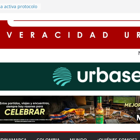
a activa protocolo
presunto maltrato
e seguimiento a
es de
enta con nuevo
usivo para Bogotá
o
rá a los Bloques
la Seguridad
s por el
en zona rural de
gado por las
a rechaza
topista Sur y
 de horarios en
NDINAMARCA
COLOMBIA
MUNDO
¿QUIÉNES SOMOS?