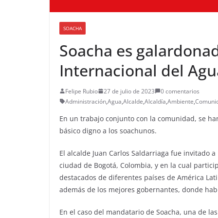
SOACHA
Soacha es galardona
Internacional del Ag
Felipe Rubio
27 de julio de 2023
0 comentarios
Administración
,
Agua
,
Alcalde
,
Alcaldía
,
Ambiente
,
Comuni
En un trabajo conjunto con la comunidad, se ha
básico digno a los soachunos.
El alcalde Juan Carlos Saldarriaga fue invitado 
ciudad de Bogotá, Colombia, y en la cual partici
destacados de diferentes países de América Latin
además de los mejores gobernantes, donde habla
En el caso del mandatario de Soacha, una de la