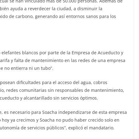
 cual se han vinculado más de 50.000 personas. Además de
bién ayuda a reverdecer la ciudad, a disminuir la
ido de carbono, generando así entornos sanos para los
o elefantes blancos por parte de la Empresa de Acueducto y
 tarifa y falta de mantenimiento en las redes de una empresa
e no entierra ni un tubo”.
osean dificultades para el acceso del agua, cobros
icio, redes comunitarias sin responsables de mantenimiento,
cueducto y alcantarillado sin servicios óptimos.
te, es necesario para Soacha independizarse de esta empresa
 hoy ya crecimos y Soacha no pudo haber crecido solo en
utonomía de servicios públicos”, explicó el mandatario.