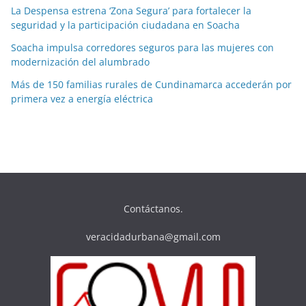
La Despensa estrena ‘Zona Segura’ para fortalecer la
seguridad y la participación ciudadana en Soacha
Soacha impulsa corredores seguros para las mujeres con
modernización del alumbrado
Más de 150 familias rurales de Cundinamarca accederán por
primera vez a energía eléctrica
Contáctanos.
veracidadurbana@gmail.com