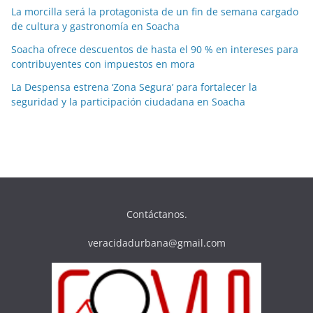
La morcilla será la protagonista de un fin de semana cargado
de cultura y gastronomía en Soacha
Soacha ofrece descuentos de hasta el 90 % en intereses para
contribuyentes con impuestos en mora
La Despensa estrena ‘Zona Segura’ para fortalecer la
seguridad y la participación ciudadana en Soacha
Contáctanos.
veracidadurbana@gmail.com