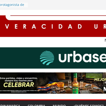
 protagonista de
cargado de
mía en Soacha
ox culvert en la
cir riesgos y
ad
oles y
romiso con el
 ambiente en
s integrantes de
 robo de motos
stros registran
n Cundinamarca
NDINAMARCA
COLOMBIA
MUNDO
¿QUIÉNES SOMOS?