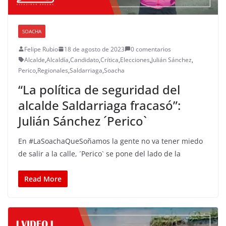
SOACHA
Felipe Rubio
18 de agosto de 2023
0 comentarios
Alcalde
,
Alcaldía
,
Candidato
,
Crítica
,
Elecciones
,
Julián Sánchez
,
Perico
,
Regionales
,
Saldarriaga
,
Soacha
“La política de seguridad del
alcalde Saldarriaga fracasó”:
Julián Sánchez ´Perico`
En #LaSoachaQueSoñamos la gente no va tener miedo
de salir a la calle, ´Perico` se pone del lado de la
Read More