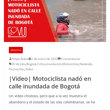
BOGOTÁ
Felipe Rubio
2 de enero de 2023
0 comentarios
20 de Julio
,
Bogotá
,
Crítica
,
Inundación
,
Motociclista
,
Nadando
,
Piscina
,
Vías
,
Video
|Video| Motociclista nadó en
calle inundada de Bogotá
Un video chistoso, pero que a la vez muestra el
abandono y el estado de las vías colombianas, se ha